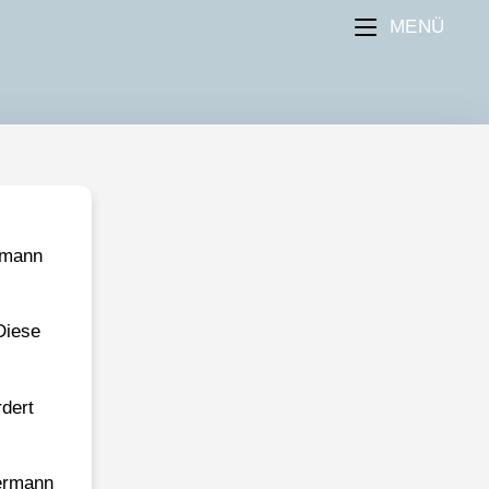
MENÜ
rmann
Diese
dert
ermann