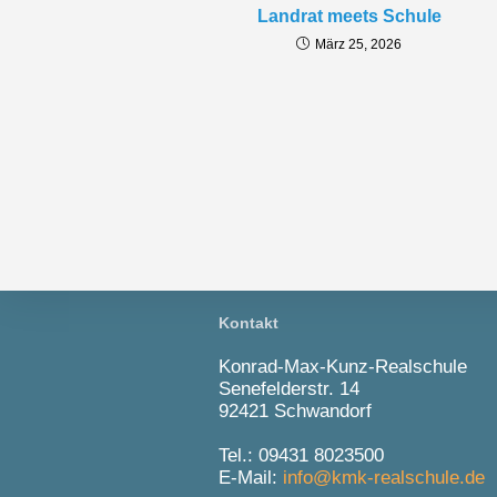
Landrat meets Schule
März 25, 2026
Kontakt
Konrad-Max-Kunz-Realschule
Senefelderstr. 14
92421 Schwandorf
Tel.: 09431 8023500
E-Mail:
info@kmk-realschule.de