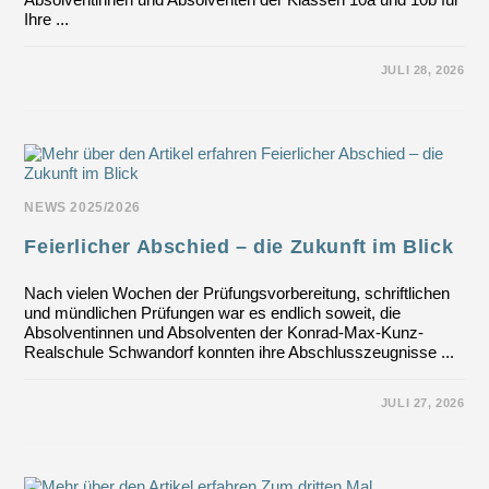
Ihre ...
FÜR
KOMMENTARE DEAKTIVIERT
JULI 28, 2026
EHRUNG
DER
JAHRGANGSBESTEN
DER
ABSCHLUSSKLASSEN
2025/2026
NEWS 2025/2026
Feierlicher Abschied – die Zukunft im Blick
Nach vielen Wochen der Prüfungsvorbereitung, schriftlichen
und mündlichen Prüfungen war es endlich soweit, die
Absolventinnen und Absolventen der Konrad-Max-Kunz-
Realschule Schwandorf konnten ihre Abschlusszeugnisse ...
FÜR
KOMMENTARE DEAKTIVIERT
JULI 27, 2026
FEIERLICHER
ABSCHIED
–
DIE
ZUKUNFT
IM