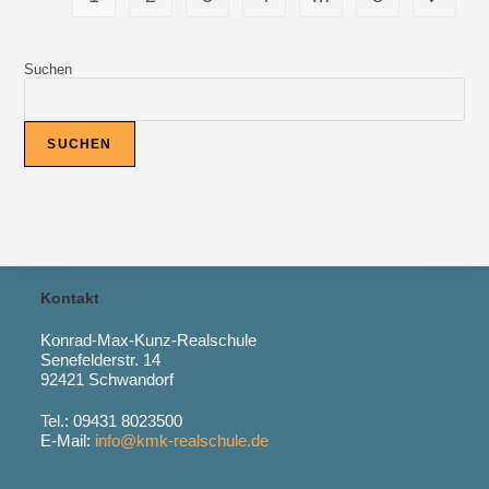
ERNEUT
DAS
SIEGEL
„GUTE
GESUNDE
Suchen
SCHULE
BAYERN“
SUCHEN
Kontakt
Konrad-Max-Kunz-Realschule
Senefelderstr. 14
92421 Schwandorf
Tel.: 09431 8023500
E-Mail:
info@kmk-realschule.de