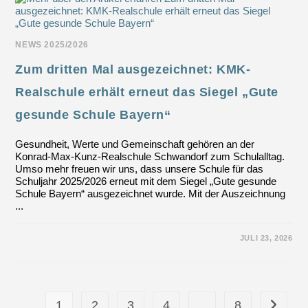
BLICK
NEWS 2025/2026
Zum dritten Mal ausgezeichnet: KMK-
Realschule erhält erneut das Siegel „Gute
gesunde Schule Bayern“
Gesundheit, Werte und Gemeinschaft gehören an der
Konrad-Max-Kunz-Realschule Schwandorf zum Schulalltag.
Umso mehr freuen wir uns, dass unsere Schule für das
Schuljahr 2025/2026 erneut mit dem Siegel „Gute gesunde
Schule Bayern“ ausgezeichnet wurde. Mit der Auszeichnung
...
FÜR
KOMMENTARE DEAKTIVIERT
JULI 23, 2026
ZUM
DRITTEN
MAL
AUSGEZEICHNET:
KMK-
REALSCHULE
ERHÄLT
1
2
3
4
…
8
Zur näch