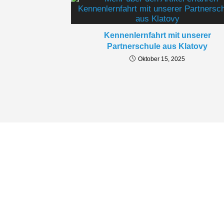
Kontakt
Kennenlernfahrt mit unserer
Konrad-Max-Kunz-Realschule
Partnerschule aus Klatovy
Senefelderstr. 14
Oktober 15, 2025
92421 Schwandorf
Tel.: 09431 8023500
E-Mail:
info@kmk-realschule.de