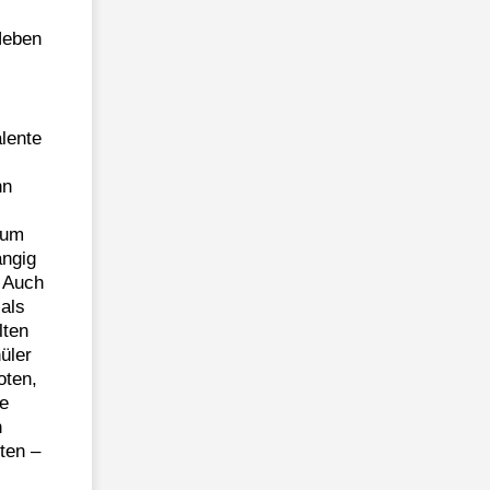
Neben
alente
nn
ium
ängig
. Auch
als
lten
üler
oten,
ie
h
ten –