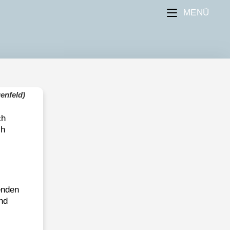
MENÜ
enfeld)
ch
ch
enden
nd