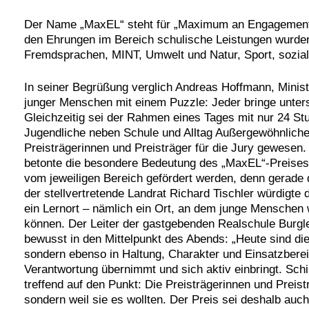
Der Name „MaxEL“ steht für „Maximum an Engagement 
den Ehrungen im Bereich schulische Leistungen wurden
Fremdsprachen, MINT, Umwelt und Natur, Sport, sozia
In seiner Begrüßung verglich Andreas Hoffmann, Minister
junger Menschen mit einem Puzzle: Jeder bringe unter
Gleichzeitig sei der Rahmen eines Tages mit nur 24 S
Jugendliche neben Schule und Alltag Außergewöhnliches
Preisträgerinnen und Preisträger für die Jury gewesen
betonte die besondere Bedeutung des „MaxEL“-Preises
vom jeweiligen Bereich gefördert werden, denn gerade d
der stellvertretende Landrat Richard Tischler würdigt
ein Lernort – nämlich ein Ort, an dem junge Menschen
können. Der Leiter der gastgebenden Realschule Burglen
bewusst in den Mittelpunkt des Abends: „Heute sind die
sondern ebenso in Haltung, Charakter und Einsatzbereit
Verantwortung übernimmt und sich aktiv einbringt. Schi
treffend auf den Punkt: Die Preisträgerinnen und Preist
sondern weil sie es wollten. Der Preis sei deshalb auch