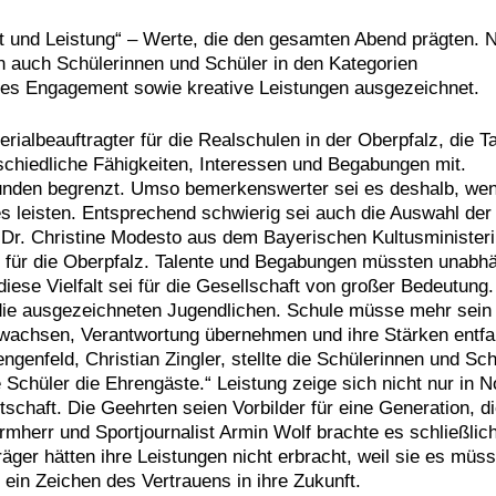
und Leistung“ – Werte, die den gesamten Abend prägten. 
 auch Schülerinnen und Schüler in den Kategorien
les Engagement sowie kreative Leistungen ausgezeichnet.
ialbeauftragter für die Realschulen in der Oberpfalz, die T
schiedliche Fähigkeiten, Interessen und Begabungen mit.
tunden begrenzt. Umso bemerkenswerter sei es deshalb, we
 leisten. Entsprechend schwierig sei auch die Auswahl der
. Dr. Christine Modesto aus dem Bayerischen Kultusminister
 für die Oberpfalz. Talente und Begabungen müssten unabh
iese Vielfalt sei für die Gesellschaft von großer Bedeutung
e die ausgezeichneten Jugendlichen. Schule müsse mehr sein 
 wachsen, Verantwortung übernehmen und ihre Stärken entfa
genfeld, Christian Zingler, stellte die Schülerinnen und Sch
 Schüler die Ehrengäste.“ Leistung zeige sich nicht nur in N
schaft. Die Geehrten seien Vorbilder für eine Generation, d
rmherr und Sportjournalist Armin Wolf brachte es schließlic
räger hätten ihre Leistungen nicht erbracht, weil sie es müss
 ein Zeichen des Vertrauens in ihre Zukunft.