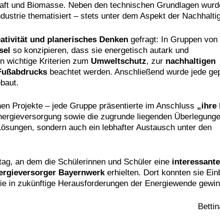
raft und Biomasse. Neben den technischen Grundlagen wurd
dustrie thematisiert – stets unter dem Aspekt der Nachhaltig
ativität und planerisches Denken
gefragt: In Gruppen von
sel
so konzipieren, dass sie energetisch autark und
n wichtige Kriterien zum
Umweltschutz
, zur
nachhaltigen
Fußabdrucks
beachtet werden. Anschließend wurde jede gep
baut.
enen Projekte – jede Gruppe präsentierte im Anschluss
„ihre 
Energieversorgung sowie die zugrunde liegenden Überlegung
Lösungen, sondern auch ein lebhafter Austausch unter den
tag, an dem die Schülerinnen und Schüler eine
interessante
ergieversorger Bayernwerk
erhielten. Dort konnten sie Ein
wie in zukünftige Herausforderungen der Energiewende gewi
Bettin