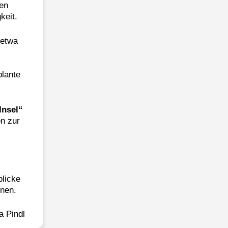
en
keit.
 etwa
lante
Insel“
en zur
blicke
nnen.
a Pindl