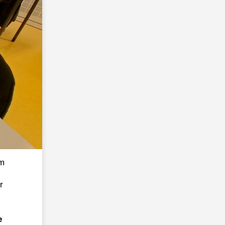
um
r
e