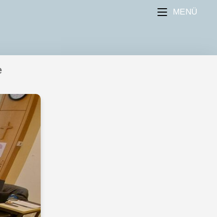
MENÜ
e