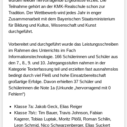
wurden wieder hervorragende Ergebnisse erzielt. Die
Teilnahme gehört an der KMK-Realschule schon zur
Tradition. Der Wettbewerb wird jedes Jahr in enger
Zusammenarbeit mit dem Bayerischen Staatsministerium
für Bildung und Kultus, Wissenschaft und Kunst
durchgeführt.
Vorbereitet und durchgeführt wurde das Leistungsschreiben
im Rahmen des Unterrichts im Fach
Informationstechnologie. 166 Schülerinnen und Schüler aus
den 7., 8., 9. und 10. Jahrgangsstufen nahmen in der
Kategorie Texterfassung teil und erzielten fast ausnahmslos
bedingt durch viel Fleiß und hohe Einsatzbereitschaft
großartige Erfolge. Davon erhielten 37 Schüler und
Schülerinnen die Note 1a (Urkunde „hervorragend mit 0
Fehlern“)
Klasse 7a: Jakob Geck, Elias Reiger
Klasse 7b/c: Tim Bauer, Travis Johnson, Fabian
Kagerer, Tobias Luptak, Moritz Plößl, Roman Schilin,
Leon Schmid, Nico Schwarzenberger, Elias Suckert