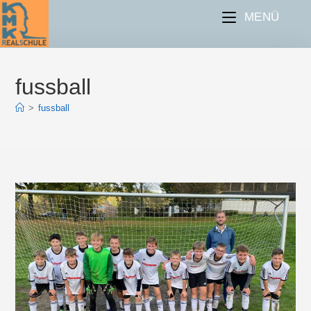
Zum
Inhalt
MENÜ
springen
fussball
>
fussball