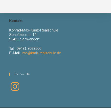
Kontakt
Konrad-Max-Kunz-Realschule
Senefelderstr. 14
92421 Schwandorf
Tel.: 09431 8023500
E-Mail:
info@kmk-realschule.de
Follow Us
Opens
in
a
new
tab