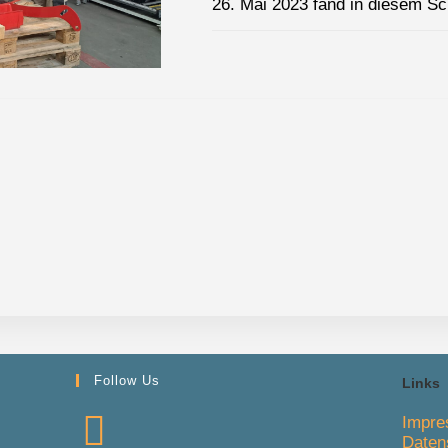
26. Mai 2023 fand in diesem Sch
FÜR
KOMMENTARE DEAKTIVIERT
PRAKT
DER
9.
JAHRG
Follow Us
Links
Impr
Daten