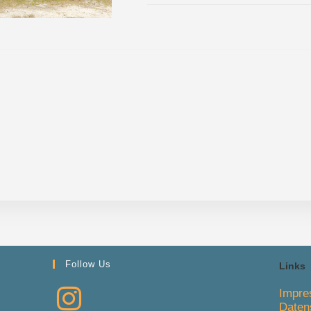
FÜR
KOMMENTARE DEAKTIVIERT
BAYER
SCHÜL
2023
Follow Us
Links
Impr
Daten