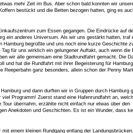
 etwas mehr Zeit im Bus. Aber schon bald konnten wir unser
ffern bestückt und die Betten bezogen hatten, ging es au
m Einkaufszentrum zum Essen gegangen. Die Eindrücke auf 
 ein anderes Universum. Als wir uns gestärkt hatten, traf 
 in Hamburg begrüßte und uns noch eine kurze Geschichte z
Tag für uns wirklich ein gelungener Auftakt, auch wenn die 
en wir alle gemeinsam eine Stadtrundfahrt gemacht. Die D
l und hat die Rundfahrt mit ihrer Begeisterung für Hamburg
 die Reeperbahn ganz besonders, allein schon der Penny Mar
n Hamburg und dann durften wir in Gruppen durch Hamburg 
 viel Programm! Zuerst stand eine Hafenrundfahrt an, welc
e Tour übernahm, erzählte nicht einfach nur etwas über den
tigen Anekdoten und Geschichten. Es ist ein Wunder, dass k
ter mit einem kleinen Rundgang entlang der Landungsbrücken