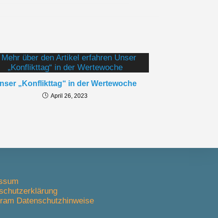
nser „Konflikttag“ in der Wertewoche
April 26, 2023
essum
schutzerklärung
gram Datenschutzhinweise