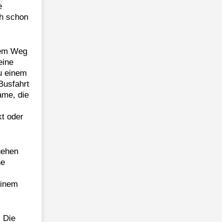
e
ch schon
dem Weg
eine
u einem
Busfahrt
ame, die
kt oder
gehen
he
einem
. Die