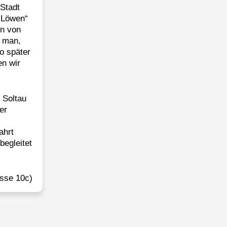
 Stadt
 Löwen“
en von
t man,
o später
en wir
 Soltau
er
ahrt
begleitet
asse 10c)