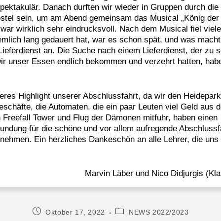
pektakulär. Danach durften wir wieder in Gruppen durch die
Hostel sein, um am Abend gemeinsam das Musical „König der
ar wirklich sehr eindrucksvoll. Nach dem Musical fiel viel
emlich lang gedauert hat, war es schon spät, und was mach
ieferdienst an. Die Suche nach einem Lieferdienst, der zu s
wir unser Essen endlich bekommen und verzehrt hatten, hab
es Highlight unserer Abschlussfahrt, da wir den Heidepark
schäfte, die Automaten, die ein paar Leuten viel Geld aus d
 Freefall Tower und Flug der Dämonen mitfuhr, haben einen
rundung für die schöne und vor allem aufregende Abschlussf
ehmen. Ein herzliches Dankeschön an alle Lehrer, die uns 
Marvin Läber und Nico Didjurgis (Kl
Oktober 17, 2022
NEWS 2022/2023