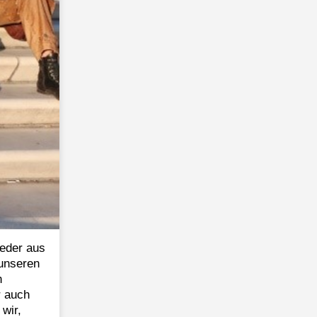
jeder aus
 unseren
h
r auch
wir,