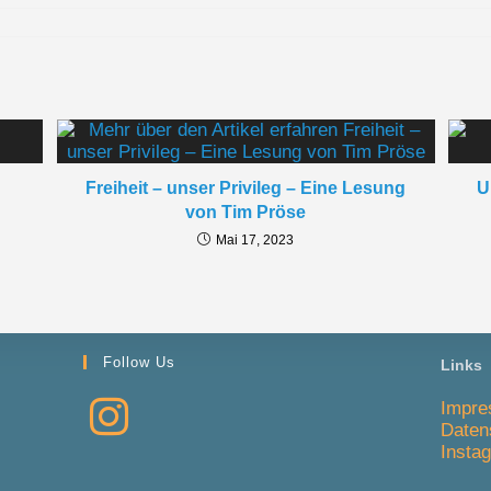
Freiheit – unser Privileg – Eine Lesung
U
von Tim Pröse
Mai 17, 2023
Follow Us
Links
Impr
Daten
Insta