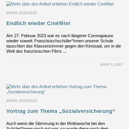
NEWS 2022/2023
Endlich wieder Cinéfête!
Am 27. Februar 2023 war es nach längerer Coronapause
wieder soweit: Französischschüler*Innen unserer Schule
tauschten das Klassenzimmer gegen den Kinosaal, um in die
Welt des französischen Films ...
FÜR
KOMMENTARE DEAKTIVIERT
MÄRZ 4, 2023
ENDLICH
WIEDER
CINÉFÊTE!
NEWS 2022/2023
Vortrag zum Thema „Sozialversicherung“
Auch wenn die Stimmung in der Mottowoche bei den
Schüler*Innen noch gut war, so wurde diese nach dem