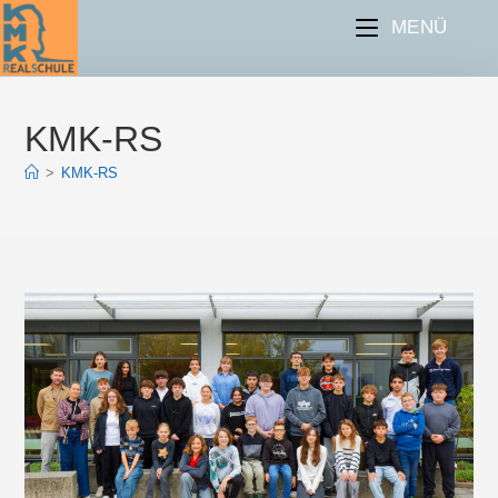
Zum
Inhalt
MENÜ
springen
KMK-RS
>
KMK-RS