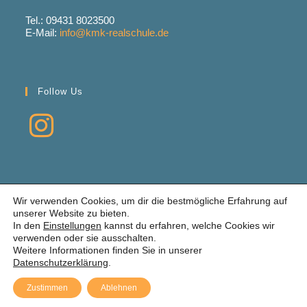
Tel.: 09431 8023500
E-Mail:
info@kmk-realschule.de
Follow Us
Opens
in
a
new
tab
Links
Wir verwenden Cookies, um dir die bestmögliche Erfahrung auf
unserer Website zu bieten.
Impressum
In den
Einstellungen
kannst du erfahren, welche Cookies wir
Datenschutzerklärung
verwenden oder sie ausschalten.
Instagram Datenschutzhinweise
Weitere Informationen finden Sie in unserer
Datenschutzerklärung
.
Zustimmen
Ablehnen
© 2026 Konrad-Max-Kunz-Realschule