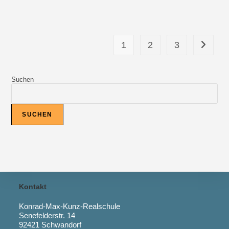
SILVER
SURFER
1
2
3
Zur näch
Suchen
SUCHEN
Kontakt
Konrad-Max-Kunz-Realschule
Senefelderstr. 14
92421 Schwandorf